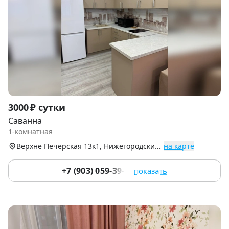
Item
3000 ₽ сутки
1
Саванна
of
1-комнатная
9
Верхне Печерская 13к1, Нижегородский р-н
на карте
+7 (903) 059-39-51
показать