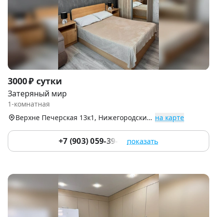
Item
3000 ₽ сутки
1
Затеряный мир
of
1-комнатная
5
Верхне Печерская 13к1, Нижегородский р-н
на карте
+7 (903) 059-39-51
показать