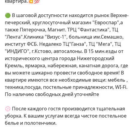
квартира.💥💯

🟢 В шаговой доступности находится рынок Верхне-
печерский, круглосуточный магазин "Евроспар",а 
также Пятерочка, Магнит. ТРЦ "Фантастика", ТЦ 
"Лента".Клиника "Визус-1", больница им.Семашко, 
институт ФСБ. Недалеко ТЦ"Ганза", ТЦ "Мега", ТЦ 
"ИНДИГО", г.Кстово, автосалоны. В 15 мин.езды от 
исторического центра города Нижегородский 
Кремль, ярмарка, набережная, канатная дорога, где 
вы можете шикарно провести свободное время! В 
квартире имеются все необходимые вещи: мебель , 
техника,посуда, постельные принадлежности, WI-Fi. 
По наличию свободных дней уточняйте

💮 После каждого гостя производится тщательная 
уборка. К вашим услугам всегда чистое постельное 
белье и полотенчики.
