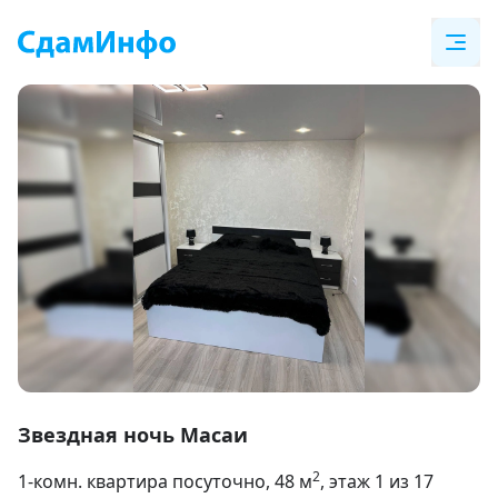
Item
1
Звездная ночь Масаи
of
2
1-комн. квартира посуточно
, 48
м
, этаж 1 из 17
8