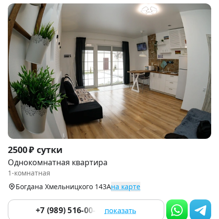
Item
2500 ₽ сутки
1
Однокомнатная квартира
of
1-комнатная
9
Богдана Хмельницкого 143А
на карте
+7 (989) 516-00-25
показать