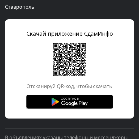
Ставрополь
Скачай приложение СдамИнфо
Отcканируй QR-код, чтобы скачать
В объявлениях указаны телефоны и мессенджеры