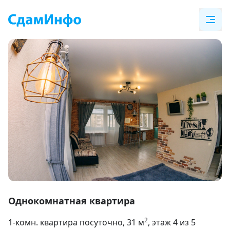
Item
1
Однокомнатная квартира
of
2
1-комн. квартира посуточно
, 31
м
, этаж 4 из 5
8