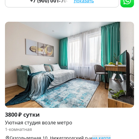
+7 (900) 001-70-76
показать
Item
3800 ₽ сутки
1
Уютная студия возле метро
of
1-комнатная
9
Газгольдерная 10, Нижегородский р-н
на карте