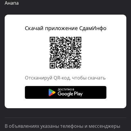
Анапа
Скачай приложение СдамИнфо
Отcканируй QR-код, чтобы скачать
В объявлениях указаны телефоны и мессенджеры