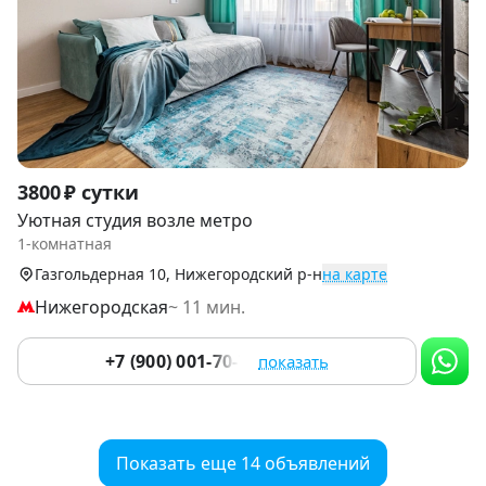
Item
3800 ₽ сутки
1
Уютная студия возле метро
of
1-комнатная
9
Газгольдерная 10, Нижегородский р-н
на карте
Нижегородская
~ 11 мин.
+7 (900) 001-70-76
показать
Показать еще 14 объявлений