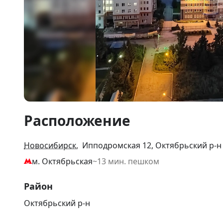
Item
Расположение
1
of
2
Новосибирск
, Ипподромская 12, Октябрьский р-н
м. Октябрьская
~13 мин. пешком
Район
Октябрьский р-н