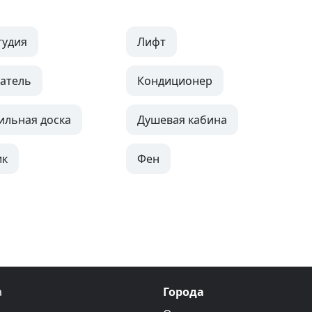
тудия
Лифт
атель
Кондиционер
ильная доска
Душевая кабина
ик
Фен
а
Города