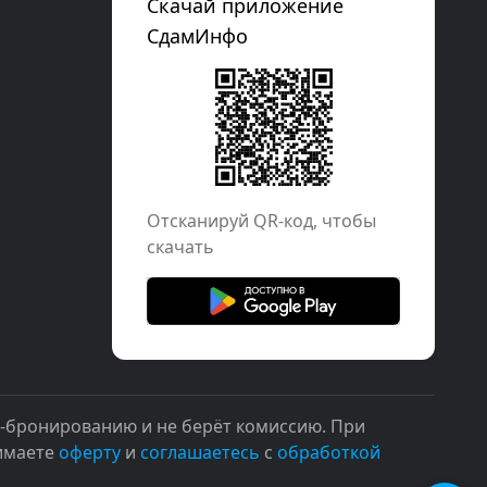
Скачай приложение
СдамИнфо
Отcканируй QR-код, чтобы
скачать
н-бронированию и не берёт комиссию. При
нимаете
оферту
и
соглашаетесь
с
обработкой