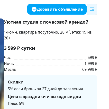
Добавить объявление
Уютная студия с почасовой арендой
2
1-комн. квартира посуточно
, 28
м
, этаж 19 из
20+
3 599
₽
сутки
Час
599 ₽
Ночь
1 999 ₽
Месяц
69 999 ₽
Скидки
5% если бронь за 27 дней до заселения
Цена в праздники и выходные дни
Плюс 5%