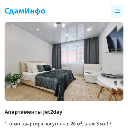
Item
1
Апартаменты Jet2day
of
2
1-комн. квартира посуточно
, 26
м
, этаж 3 из 17
13