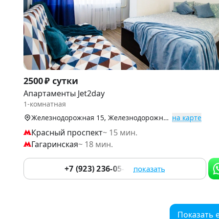
Item
2500 ₽ сутки
1
Апартаменты Jet2day
of
1-комнатная
9
Железнодорожная 15, Железнодорожный р-н
на карте
Красный проспект
~ 15 мин.
Гагаринская
~ 18 мин.
+7 (923) 236-05-84
показать
Показать 