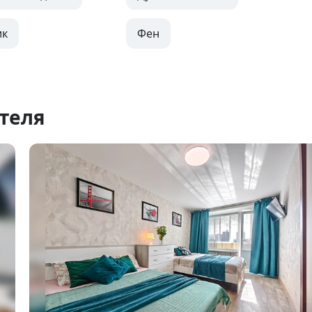
ик
Фен
теля