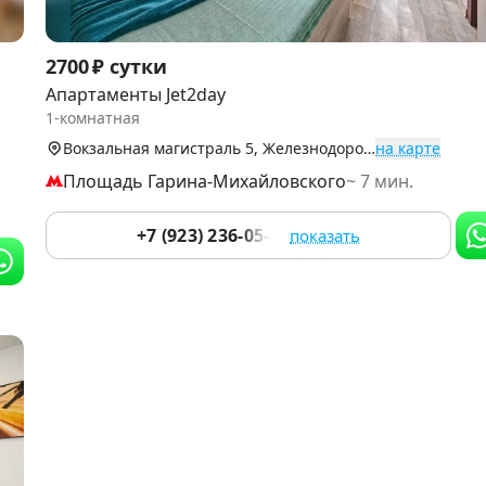
Item
2700 ₽ сутки
1
Апартаменты Jet2day
of
1-комнатная
9
Вокзальная магистраль 5, Железнодорожный р-н
на карте
Площадь Гарина-Михайловского
~ 7 мин.
+7 (923) 236-05-84
показать