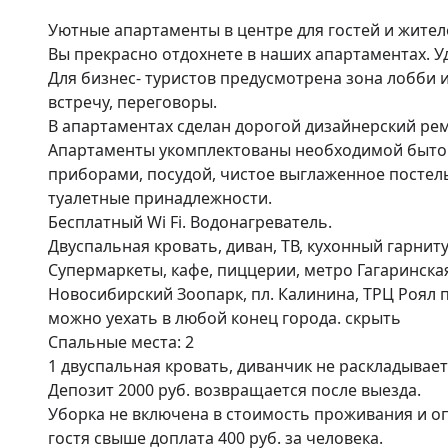
Уютные апартаменты в центре для гостей и жителе
Вы прекрасно отдохнете в наших апартаментах. Уд
Для бизнес- туристов предусмотрена зона лобби и
встречу, переговоры.

В апартаментах сделан дорогой дизайнерский ремо
Апартаменты укомплектованы необходимой бытово
приборами, посудой, чистое выглаженное постель
туалетные принадлежности.

Бесплатный Wi Fi. Водонагреватель.

Двуспальная кровать, диван, ТВ, кухонный гарниту
Супермаркеты, кафе, пиццерии, метро Гагаринская
Новосибирский Зоопарк, пл. Калинина, ТРЦ Роял п
можно уехать в любой конец города. скрыть

Спальные места: 2

1 двуспальная кровать, диванчик не раскладываетс
Депозит 2000 руб. возвращается после выезда.

Уборка не включена в стоимость проживания и опл
гостя свыше доплата 400 руб. за человека.