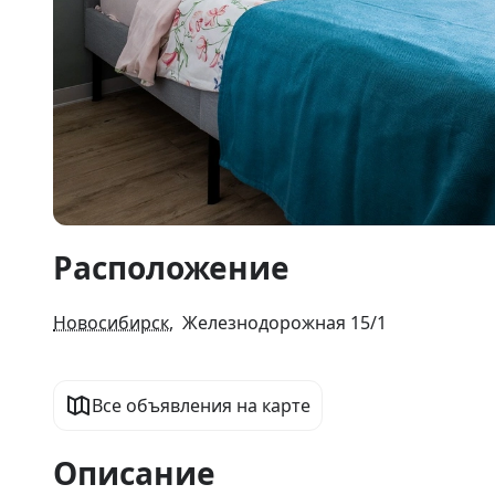
Item
Расположение
1
of
20
Новосибирск
, Железнодорожная 15/1
Все объявления на карте
Описание