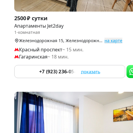
Item
2500 ₽ сутки
1
Апартаменты Jet2day
of
1-комнатная
9
Железнодорожная 15, Железнодорожный р-н
на карте
Красный проспект
~ 15 мин.
Гагаринская
~ 18 мин.
+7 (923) 236-05-84
показать