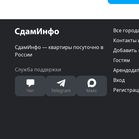
Все город
Контакты 
СдамИнфо — квартиры посуточно в
Добавить
России
Гостям
Служба поддержки
Арендода
Вход
Регистрац
Чат
Telegram
Макс