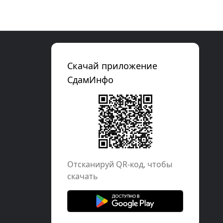
Скачай приложение
СдамИнфо
Отcканируй QR-код, чтобы
скачать