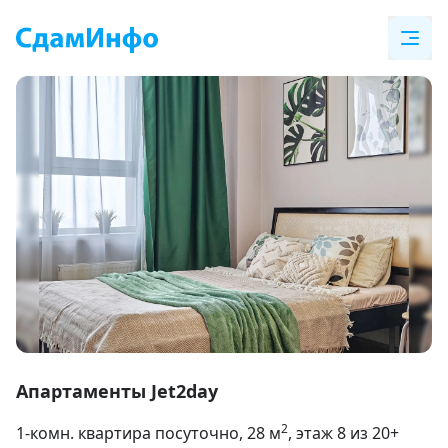
Item
1
Апартаменты Jet2day
of
2
1-комн. квартира посуточно
, 28
м
, этаж 8 из 20+
9