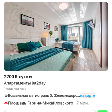
Item
2700 ₽ сутки
1
Апартаменты Jet2day
of
1-комнатная
9
Вокзальная магистраль 5, Железнодорожный р-н
на карте
Площадь Гарина-Михайловского
~ 7 мин.