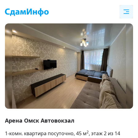
Item
1
Арена Омск Автовокзал
of
2
1-комн. квартира посуточно
, 45
м
, этаж 2 из 14
6