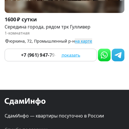
Item
1600 ₽ сутки
1
Середина города, рядом трк Гулливер
of
1-комнатная
9
юркина, 72, Промышленный р-н
на карте
+7 (961) 947-79-49
показать
СдамИнфо — квартиры посуточно в России