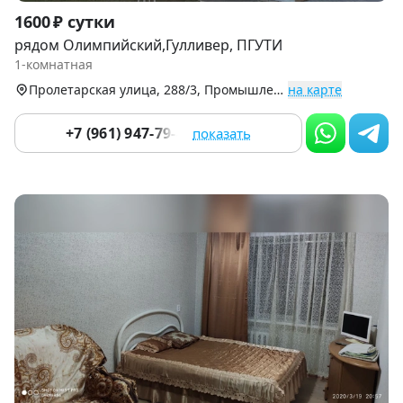
Item
1600 ₽ сутки
1
рядом Олимпийский,Гулливер, ПГУТИ
of
1-комнатная
9
Пролетарская улица, 288/3, Промышленный р-н
на карте
+7 (961) 947-79-49
показать