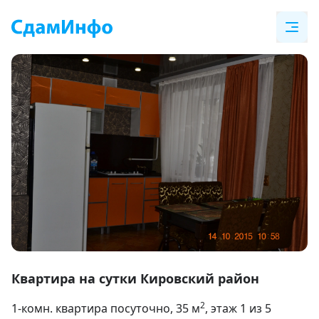
Item
1
Квартира на сутки Кировский район
of
2
1-комн. квартира посуточно
, 35
м
, этаж 1 из 5
5