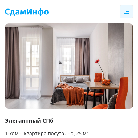
Item
1
Элегантный СПб
of
2
1-комн. квартира посуточно
, 25
м
19