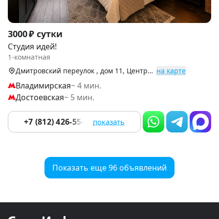
Item
3000 ₽ сутки
1
Студия идей!
of
1-комнатная
9
Дмитровский переулок , дом 11, Центральный р-н
на карте
Владимирская
~ 4 мин.
Достоевская
~ 5 мин.
+7 (812) 426-55-56
показать
Показать еще 96 объявлений