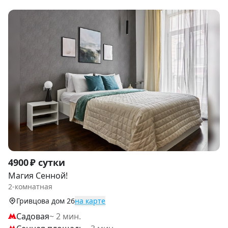
Item
4900 ₽ сутки
1
Магия Сенной!
of
2-комнатная
9
Гривцова дом 26
на карте
Садовая
~ 2 мин.