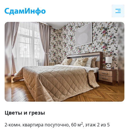
Item
1
Цветы и грезы
of
2
2-комн. квартира посуточно
, 60
м
, этаж 2 из 5
27