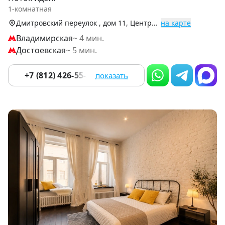
of
1-комнатная
9
Дмитровский переулок , дом 11, Центральный р-н
на карте
Владимирская
~ 4 мин.
Достоевская
~ 5 мин.
+7 (812) 426-55-56
показать