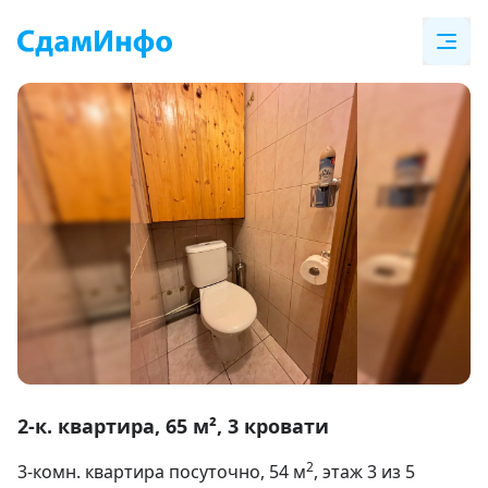
Item
1
2-к. квартира, 65 м², 3 кровати
of
2
3-комн. квартира посуточно
, 54
м
, этаж 3 из 5
20