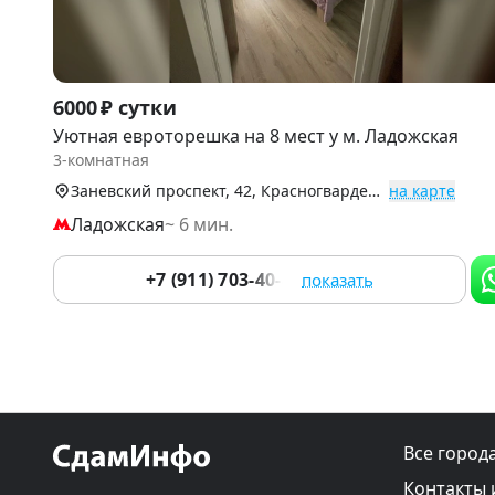
Item
6000 ₽ сутки
1
Уютная евроторешка на 8 мест у м. Ладожская
of
3-комнатная
9
Заневский проспект, 42, Красногвардейский р-н
на карте
Ладожская
~ 6 мин.
+7 (911) 703-40-88
показать
Все город
Контакты 