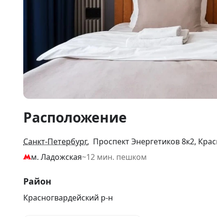
Item
Расположение
1
of
10
Санкт-Петербург
, Проспект Энергетиков 8к2, Кра
м. Ладожская
~12 мин. пешком
Район
Красногвардейский р-н