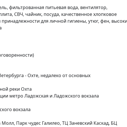
ель, фильтрованная питьевая вода, вентилятор, 
ита, СВЧ, чайник, посуда, качественное хлопковое 
принадлежности для личной гигиены, утюг, фен, высоки


оговоренности)

тербурга - Охте, недалеко от основных 
ой реки Охта

нции метро Ладожская и Ладожского вокзала

кого вокзала

Молл, Парк чудес Галилео, ТЦ Заневский Каскад, БЦ 