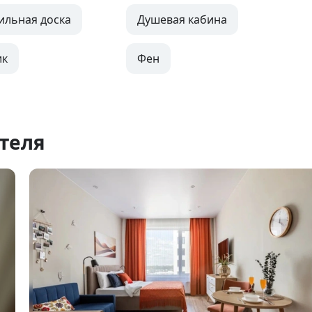
ильная доска
Душевая кабина
ик
Фен
теля