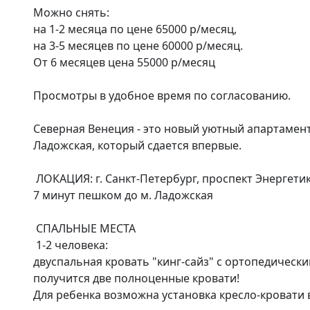
Можно снять:

на 1-2 месяца по цене 65000 р/месяц, 

на 3-5 месяцев по цене 60000 р/месяц. 

От 6 месяцев цена 55000 р/месяц 

Просмотры в удобное время по согласованию.

Северная Венеция - это новый уютный апартамент 
Ладожская, который сдается впервые.

 ЛОКАЦИЯ: г. Санкт-Петербург, проспект Энергетиков, д.8 корпус 2, апарт-отель бизнес-класса Avenir

7 минут пешком до м. Ладожская

 СПАЛЬНЫЕ МЕСТА

 1-2 человека:

двуспальная кровать "кинг-сайз" с ортопедическ
получится две полноценные кровати!

Для ребенка возможна установка кресло-кровати в