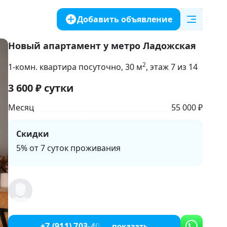
Добавить объявление
Новый апартамент у метро Ладожская
2
1-комн. квартира посуточно
, 30
м
, этаж 7 из 14
3 600
₽
сутки
Месяц
55 000 ₽
Скидки
5% от 7 суток проживания
+7 (911) 703-40-88
показать