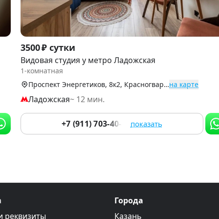
Item
3500 ₽ сутки
1
Видовая студия у метро Ладожская
of
1-комнатная
2
Проспект Энергетиков, 8к2, Красногвардейский р-н
на карте
Ладожская
~ 12 мин.
+7 (911) 703-40-88
показать
а
Города
и реквизиты
Казань