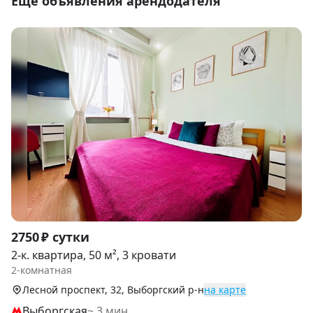
Еще объявления арендодателя
Item
2750 ₽ сутки
1
2-к. квартира, 50 м², 3 кровати
of
2-комнатная
9
Лесной проспект, 32, Выборгский р-н
на карте
Выборгская
~ 3 мин.