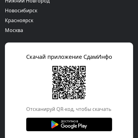
Нижний Новгород
Новосибирск
Красноярск
Москва
Скачай приложение СдамИнфо
Отcканируй QR-код, чтобы скачать