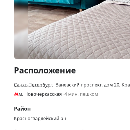
Item
Расположение
1
of
30
Санкт-Петербург
, Заневский проспект, дом 20, Кр
м. Новочеркасская
~4 мин. пешком
Район
Красногвардейский р-н