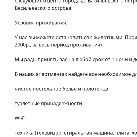
следующих в центр города до Васильевского остро
Васильевского острова.

Условия проживания:

У нас вы можете остановиться с животными. Про
2000р., за весь период проживания)

Мы рады принять вас на любой срок от 1 ночи и до 
В наших апартментах найдете все необходимое д
чистое постельное бельё и полотенца

туалетные принадлежности

Wi-Fi

техника (телевизор, стиральная машина, плита, 