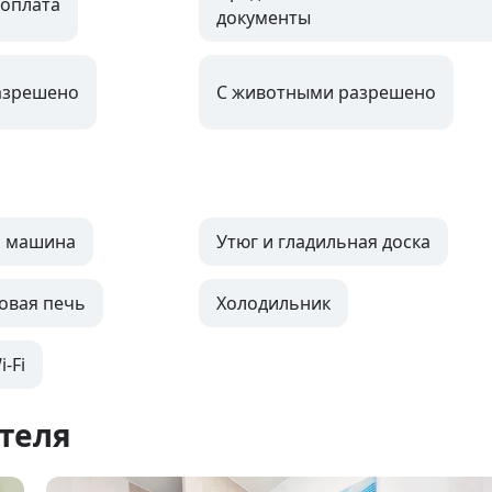
оплата
документы
азрешено
С животными разрешено
я машина
Утюг и гладильная доска
овая печь
Холодильник
-Fi
теля