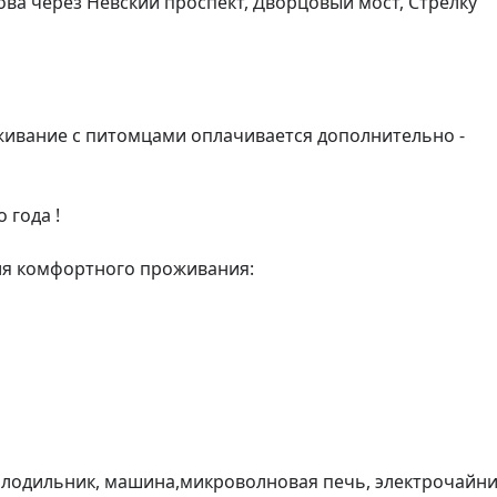
ва через Невский проспект, Дворцовый мост, Стрелку 
живание с питомцами оплачивается дополнительно - 
года !

ля комфортного проживания:

холодильник, машина,микроволновая печь, электрочайник