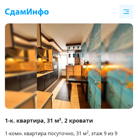
Item
1
1-к. квартира, 31 м², 2 кровати
of
2
1-комн. квартира посуточно
, 31
м
, этаж 9 из 9
17