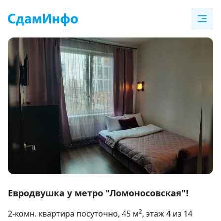
Item
1
Евродвушка у метро "Ломоносовская"!
of
2
2-комн. квартира посуточно
, 45
м
, этаж 4 из 14
9