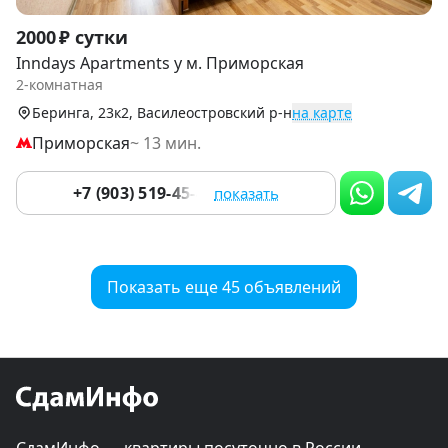
Item
2000 ₽ сутки
1
Inndays Apartments у м. Приморская
of
2-комнатная
9
Беринга, 23к2, Василеостровский р-н
на карте
Приморская
~ 13 мин.
+7 (903) 519-45-45
показать
Показать еще 45 объявлений