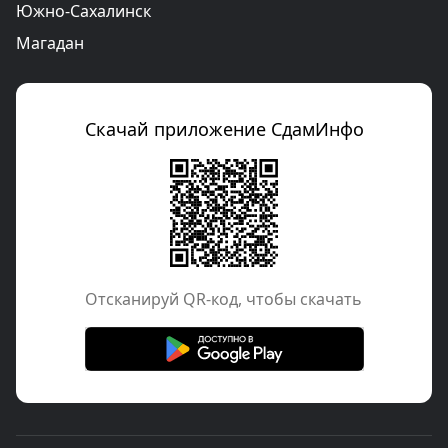
Южно-Сахалинск
Магадан
Скачай приложение СдамИнфо
Отcканируй QR-код, чтобы скачать