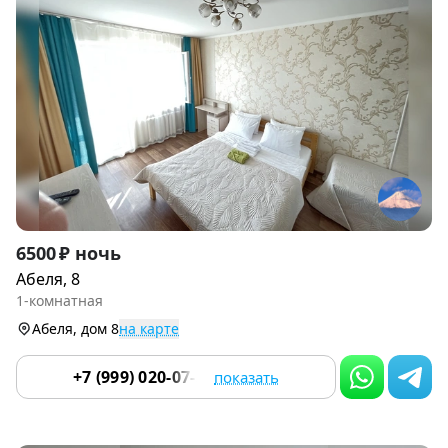
Item
6500 ₽ ночь
1
Абеля, 8
of
1-комнатная
9
Абеля, дом 8
на карте
+7 (999) 020-07-55
показать