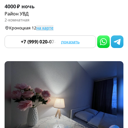
Item
4000 ₽ ночь
1
Район УВД
of
2-комнатная
8
Кроноцкая 12
на карте
+7 (999) 020-07-55
показать