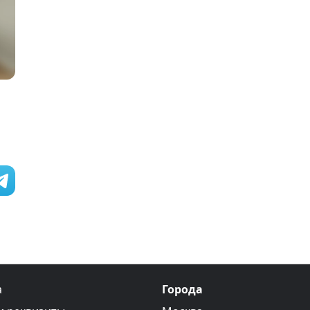
а
Города