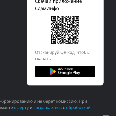
Скачай приложение
СдамИнфо
Отcканируй QR-код, чтобы
скачать
н-бронированию и не берёт комиссию. При
нимаете
оферту
и
соглашаетесь
с
обработкой