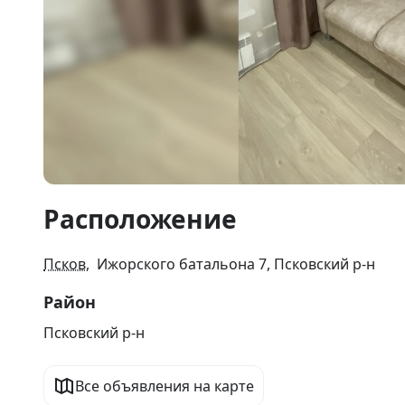
Item
Расположение
1
of
14
Псков
, Ижорского батальона 7, Псковский р-н
Район
Псковский р-н
Все объявления на карте