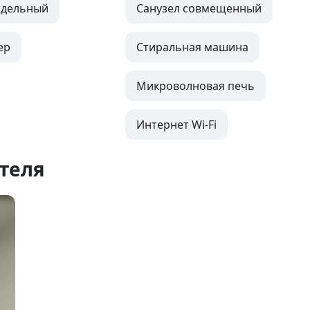
здельный
Санузел совмещенный
ер
Стиральная машина
Микроволновая печь
Интернет Wi-Fi
теля