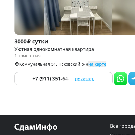
Item
3000 ₽ сутки
1
Уютная однокомнатная квартира
of
1-комнатная
9
Коммунальная 51, Псковский р-н
на карте
+7 (911) 351-64-60
показать
Все город