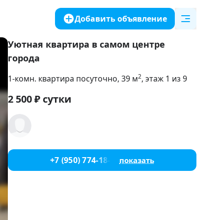
Добавить объявление
Уютная квартира в самом центре
города
2
1-комн. квартира посуточно
, 39
м
, этаж 1 из 9
2 500
₽
сутки
+7 (950) 774-18-88
показать