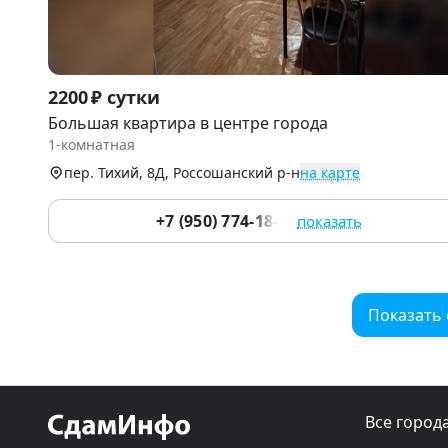
Item
2200 ₽ сутки
1
Большая квартира в центре города
of
1-комнатная
9
пер. Тихий, 8Д, Россошанский р-н
на карте
+7 (950) 774-18-88
показать
Показать
Все город