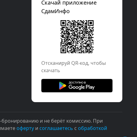
Скачай приложение
СдамИнфо
Отcканируй QR-код, чтобы
скачать
н-бронированию и не берёт комиссию. При
нимаете
оферту
и
соглашаетесь
с
обработкой