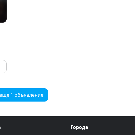
 еще 1 объявление
а
Города