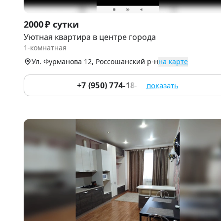
Item
2000 ₽ сутки
1
Уютная квартира в центре города
of
1-комнатная
9
Ул. Фурманова 12, Россошанский р-н
на карте
+7 (950) 774-18-88
показать