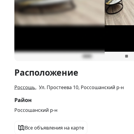
Item
Расположение
1
of
13
Россошь
, Ул. Простеева 10, Россошанский р-н
Район
Россошанский р-н
Все объявления на карте