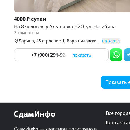
Item
4000 ₽ сутки
1
На 8 человек, у Аквапарка H2O, ул. Нагибина
of
2-комнатная
9
Ларина, 45 строение 1, Ворошиловский р-н (Центр)
на карте
+7 (900) 291-92-83
показать
Показать 
Все город
Контакты 
СдамИнфо — квартиры посуточно в