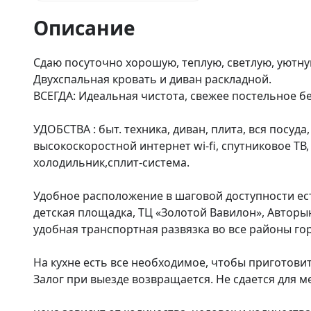
Описание
Сдаю посуточно хорошую, теплую, светлую, уютную
Двухспальная кровать и диван раскладной.

ВСЕГДА: Идеальная чистота, свежее постельное бе
УДОБСТВА : быт. техника, диван, плита, вся посуда
высокоскоростной интернет wi-fi, спутниковое ТВ
холодильник,сплит-система.

Удобнoе pаcпoлoжeниe в шaговой доcтупнoсти ест
дeтcкaя площадкa, TЦ «Золoтой Вавилон», Aвторы
удобная транспортная развязка во все районы гор
На кухне есть все необходимое, чтобы приготовит
Залог при выезде возвращается. Не сдается для 