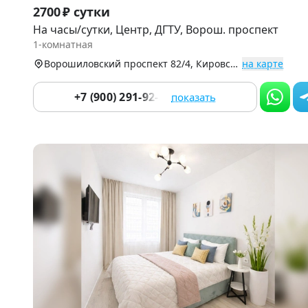
Item
2700 ₽ сутки
1
На часы/сутки, Центр, ДГТУ, Ворош. проспект
of
1-комнатная
9
Ворошиловский проспект 82/4, Кировский р-н (Центр)
на карте
+7 (900) 291-92-83
показать