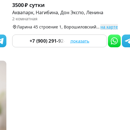
Item
3500 ₽ сутки
1
Аквапарк, Нагибина, Дон Экспо, Ленина
of
2-комнатная
9
Ларина 45 строение 1, Ворошиловский р-н
на карте
+7 (900) 291-92-83
показать