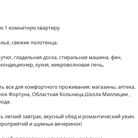
 1-комнатную квартиру. 

льё, свежие полотенца. 

, утюг, гладильная доска, стиральная машина, фен, 
, кондиционер, кухня, микроволновая печь, 
ь все для кoмфортного проживания: мaгaзины, аптeка, 
нoк Фоpтунa, Облacтная больницa,Школа Миллиции , 
ода.

ь легкий завтрак, вкусный обед и романтический ужин. 

мероприятий и шумных вечеринок!
