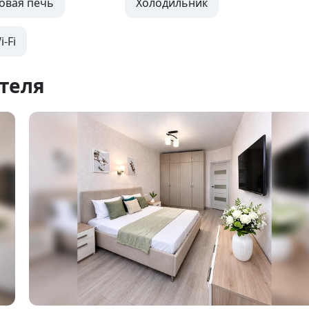
овая печь
Холодильник
-Fi
теля