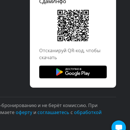
СдамИнфо
Отcканируй QR-код, чтобы
скачать
н-бронированию и не берёт комиссию. При
нимаете
оферту
и
соглашаетесь
с
обработкой