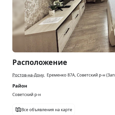
Item
Расположение
1
of
11
Ростов-на-Дону
, Еременко 87А, Советский р-н (За
Район
Советский р-н
Все объявления на карте