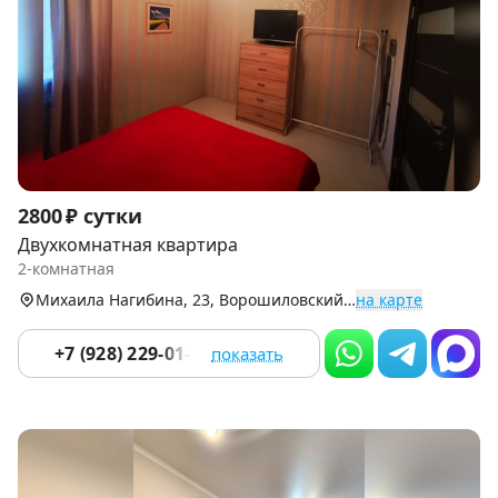
Item
2800 ₽ сутки
1
Двухкомнатная квартира
of
2-комнатная
8
Михаила Нагибина, 23, Ворошиловский р-н
на карте
+7 (928) 229-01-08
показать