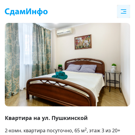
Item
1
Квартира на ул. Пушкинской
of
2
2-комн. квартира посуточно
, 65
м
, этаж 3 из 20+
21