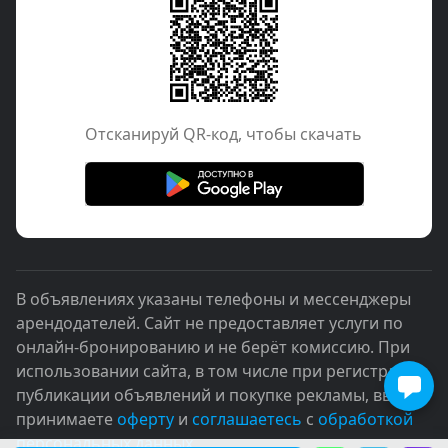
Отcканируй QR-код, чтобы скачать
В объявлениях указаны телефоны и мессенджеры
арендодателей. Сайт не предоставляет услуги по
онлайн-бронированию и не берёт комиссию. При
использовании сайта, в том числе при регистрации,
публикации объявлений и покупке рекламы, вы
принимаете
оферту
и
соглашаетесь
с
обработкой
персональных данных