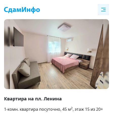
Item
1
Квартира на пл. Ленина
of
2
1-комн. квартира посуточно
, 45
м
, этаж 15 из 20+
9