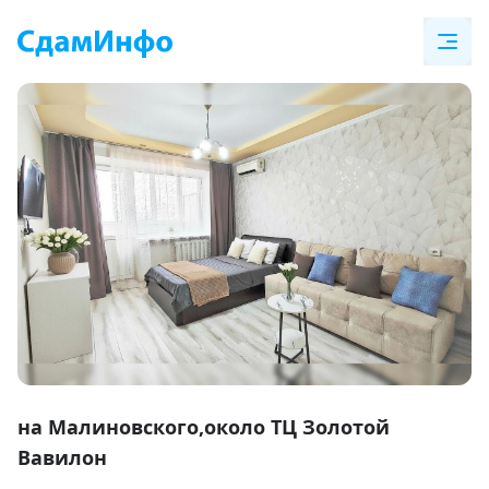
Item
1
на Малиновского,около ТЦ Золотой
of
Вавилон
6