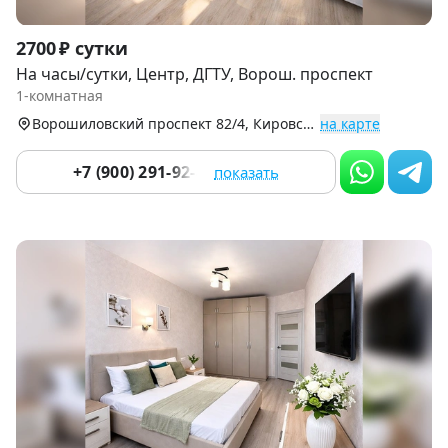
Item
2700 ₽ сутки
1
На часы/сутки, Центр, ДГТУ, Ворош. проспект
of
1-комнатная
9
Ворошиловский проспект 82/4, Кировский р-н (Центр)
на карте
+7 (900) 291-92-83
показать