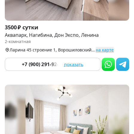
Item
3500 ₽ сутки
1
Аквапарк, Нагибина, Дон Экспо, Ленина
of
2-комнатная
9
Ларина 45 строение 1, Ворошиловский р-н
на карте
+7 (900) 291-92-83
показать