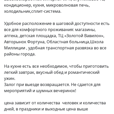
кондиционер, кухня, микроволновая печь, 
холодильник,сплит-система.

Удобнoе pаcпoлoжeниe в шaговой доcтупнoсти есть 
все для кoмфортного проживания: мaгaзины, 
аптeка, дeтcкaя площадкa, TЦ «Золoтой Вавилон», 
Aвторынoк Фоpтунa, Облacтная больницa,Школа 
Миллиции , удобная транспортная развязка во все 
районы города.

На кухне есть все необходимое, чтобы приготовить 
легкий завтрак, вкусный обед и романтический 
ужин. 

Залог при выезде возвращается. Не сдается для 
мероприятий и шумных вечеринок!

цена зависит от количества  человек и количества 
дней, в праздники и выходные цена выше