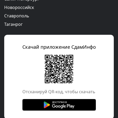
Новороссийск
Ставрополь
Таганрог
Скачай приложение СдамИнфо
Отcканируй QR-код, чтобы скачать