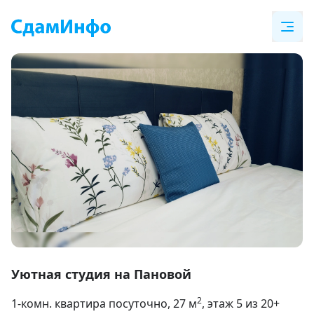
Item
1
Уютная студия на Пановой
of
2
1-комн. квартира посуточно
, 27
м
, этаж 5 из 20+
9