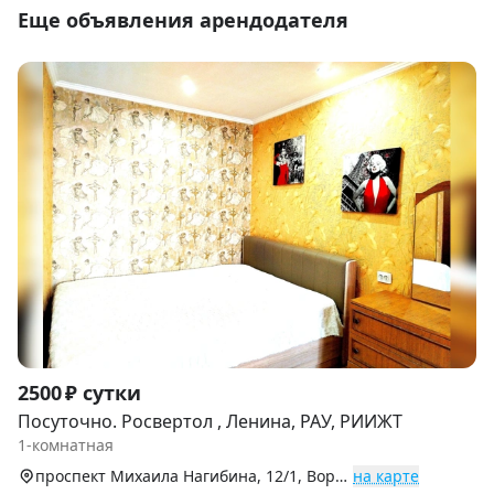
Еще объявления арендодателя
Item
2500 ₽ сутки
1
Посуточно. Росвертол , Ленина, РАУ, РИИЖТ
of
1-комнатная
9
проспект Михаила Нагибина, 12/1, Ворошиловский р-н
на карте