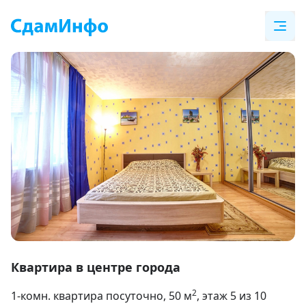
Item
1
Квартира в центре города
of
2
1-комн. квартира посуточно
, 50
м
, этаж 5 из 10
9