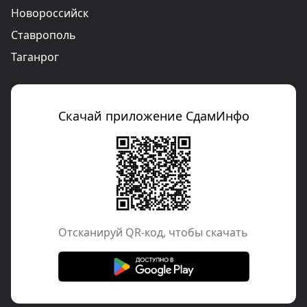
Новороссийск
Ставрополь
Таганрог
Скачай приложение СдамИнфо
Отcканируй QR-код, чтобы скачать