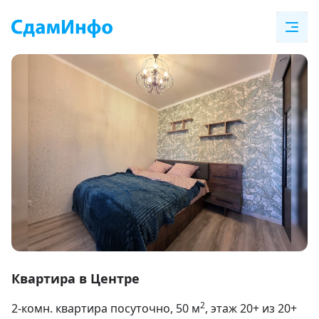
Item
1
Квартира в Центре
of
2
2-комн. квартира посуточно
, 50
м
, этаж 20+ из 20+
10