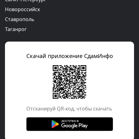
Новороссийск
Ставрополь
Таганрог
Скачай приложение СдамИнфо
Отcканируй QR-код, чтобы скачать