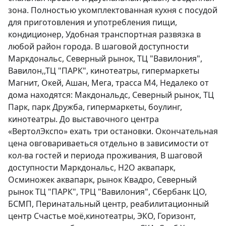
зона. Полностью укомплектованная кухня с посудой 
для приготовления и употребления пищи, 
кондиционер, Удобная транспортная развязка в 
любой район города. В шаговой доступности 
Маркдональс, Северный рынок, ТЦ "Вавилония", 
Вавилон,,ТЦ "ПАРК", кинотеатры, гипермаркеты 
Магнит, Окей, Ашан, Мега, трасса М4, Недалеко от 
дома находятся: Макдональдс, Северный рынок, ТЦ 
Парк, парк Дружба, гипермаркеты, боулинг, 
кинотеатры. До выставочного центра 
«ВертолЭкспо» ехать три остановки. Окончательная 
цена овговариваеться отдельно в зависимости от 
кол-ва гостей и периода проживания, В шаговой 
доступности Маркдональс, H2O аквапарк, 
Осминожек аквапарк, рынок Квадро, Северный 
рынок ТЦ "ПАРК", ТРЦ "Вавилония", Сбербанк ЦО, 
БСМП, Перинатальный центр, реабилитационный 
центр Счастье моё,кинотеатры, ЭКО, Горизонт, 