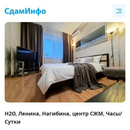
Item
1
H2O, Ленина, Нагибина, центр СЖМ, Часы/
of
Сутки
9