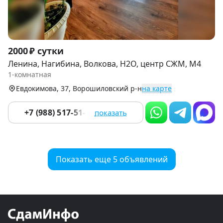
Item
2000 ₽ сутки
1
Ленина, Нагибина, Волкова, H2O, центр СЖМ, М4
of
1-комнатная
8
Евдокимова, 37, Ворошиловский р-н
на карте
+7 (988) 517-51-17
показать
Показать еще 5 объявлений