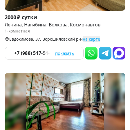
Item
2000 ₽ сутки
1
Ленина, Нагибина, Волкова, Космонавтов
of
1-комнатная
9
Евдокимова, 37, Ворошиловский р-н
на карте
+7 (988) 517-51-17
показать