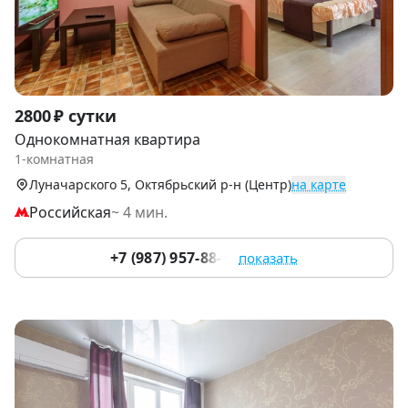
Item
2800 ₽ сутки
1
Однокомнатная квартира
of
1-комнатная
9
Луначарского 5, Октябрьский р-н (Центр)
на карте
Российская
~ 4 мин.
+7 (987) 957-88-92
показать