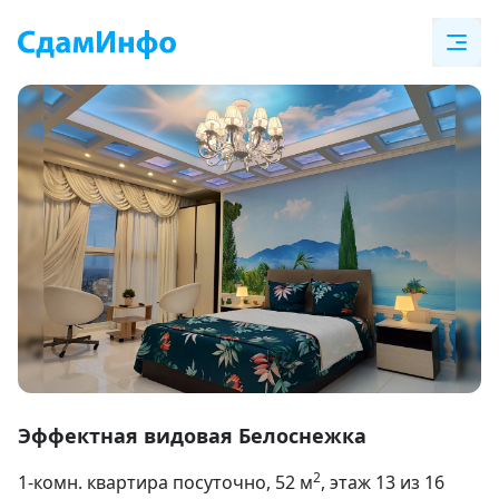
Item
1
Эффектная видовая Белоснежка
of
2
1-комн. квартира посуточно
, 52
м
, этаж 13 из 16
12