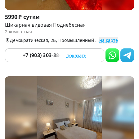
Item
5990 ₽ сутки
1
Шикарная видовая Поднебесная
of
2-комнатная
9
Демократическая, 2Б, Промышленный р-н
на карте
+7 (903) 303-88-99
показать