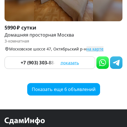
Item
5990 ₽ сутки
1
Домашняя просторная Москва
of
3-комнатная
9
Московское шоссе 47, Октябрьский р-н
на карте
+7 (903) 303-88-99
показать
Показать еще 6 объявлений