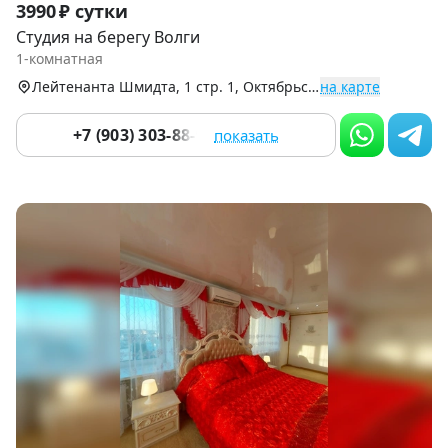
3990 ₽ сутки
1
Студия на берегу Волги
of
1-комнатная
9
Лейтенанта Шмидта, 1 стр. 1, Октябрьский р-н
на карте
+7 (903) 303-88-99
показать