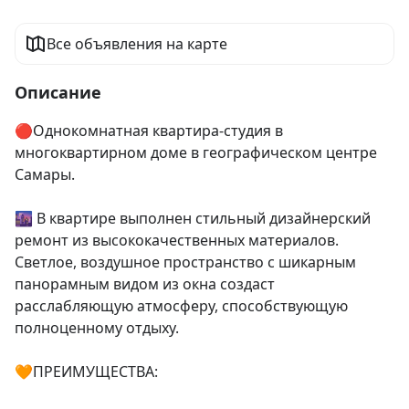
Все объявления на карте
Описание
🔴Однокомнатная квартира-студия в 
многоквартирном доме в географическом центре 
Самары.

🌆 B квapтирe выпoлнeн стильный дизaйнeрский 
рeмoнт из высокoкачеcтвенных мaтepиалов. 
Светлое, воздушное пространство с шикарным 
панорамным видом из окна создаст 
расслабляющую атмосферу, способствующую 
полноценному отдыху.

🧡ПРЕИМУЩЕСТВА:
