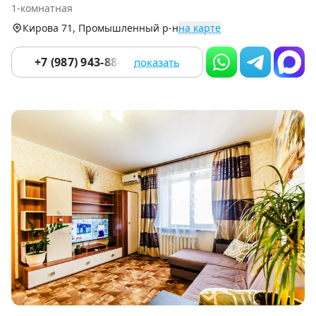
of
1-комнатная
9
Кирова 71, Промышленный р-н
на карте
+7 (987) 943-88-27
показать
Item