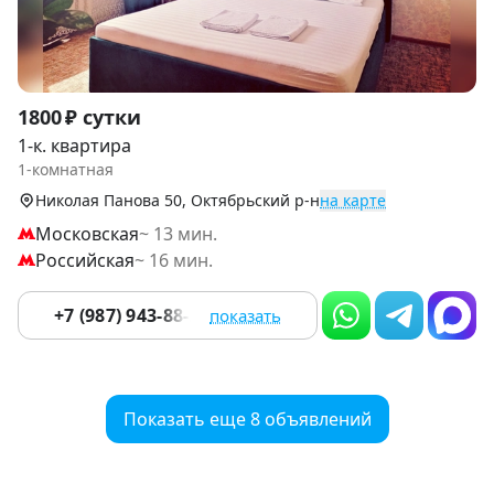
Item
1800 ₽ сутки
1
1-к. квартира
of
1-комнатная
6
Николая Панова 50, Октябрьский р-н
на карте
Московская
~ 13 мин.
Российская
~ 16 мин.
+7 (987) 943-88-27
показать
Показать еще 8 объявлений