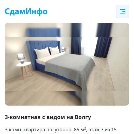
Item
1
3-комнатная с видом на Волгу
of
2
3-комн. квартира посуточно
, 85
м
, этаж 7 из 15
17