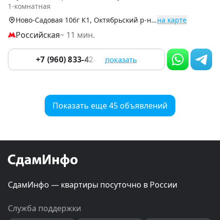
of
1-комнатная
9
Ново-Садовая 106г К1, Октябрьский р-н (Центр)
на карте
Российская
~ 11 мин.
+7 (960) 833-42-97
показать
Показать еще 45 объявлений
СдамИнфо — квартиры посуточно в России
Служба поддержки