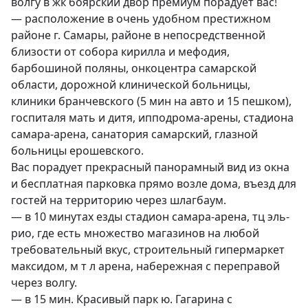
волгу в жк боярский двор премиум порадует вас!

— расположение в очень удобном престижном 
районе г. Самары, районе в непосредственной 
близости от собора кирилла и мефодия, 
барбошиной поляны, онкоцентра самарской 
области, дорожной клинической больницы, 
клиники бранчевского (5 мин на авто и 15 пешком), 
госпиталя мать и дитя, ипподрома-арены, стадиона 
самара-арена, санатория самарский, глазной 
больницы ерошевского.

Вас порадует прекрасный панорамный вид из окна 
и бесплатная парковка прямо возле дома, въезд для 
гостей на территорию через шлагбаум.

— в 10 минутах езды стадион самара-арена, тц эль-
рио, где есть множество магазинов на любой 
требовательный вкус, строительный гипермаркет 
максидом, м т л арена, набережная с переправой 
через волгу.

— в 15 мин. Красивый парк ю. Гагарина с 