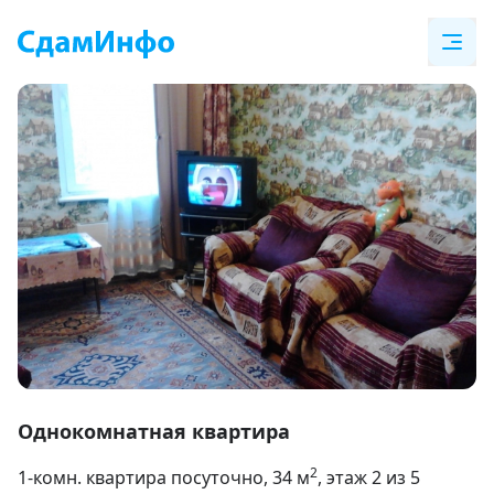
Item
1
Однокомнатная квартира
of
2
1-комн. квартира посуточно
, 34
м
, этаж 2 из 5
5