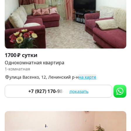
Item
1700 ₽ сутки
1
Однокомнатная квартира
of
1-комнатная
4
улица Васенко, 12, Ленинский р-н
на карте
+7 (927) 170-98-86
показать