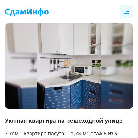
Item
1
Уютная квартира на пешеходной улице
of
2
2-комн. квартира посуточно
, 44
м
, этаж 8 из 9
12