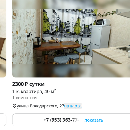
Item
2300 ₽ сутки
1
1-к. квартира, 40 м²
of
1-комнатная
9
улица Володарского, 27
на карте
+7 (953) 363-77-44
показать