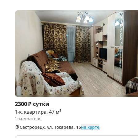
Item
2300 ₽ сутки
1
1-к. квартира, 47 м²
of
1-комнатная
9
Сестрорецк, ул. Токарева, 15
на карте