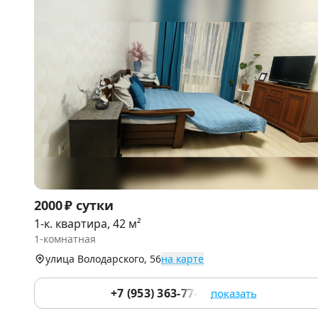
Item
2000 ₽ сутки
1
1-к. квартира, 42 м²
of
1-комнатная
9
улица Володарского, 56
на карте
+7 (953) 363-77-44
показать