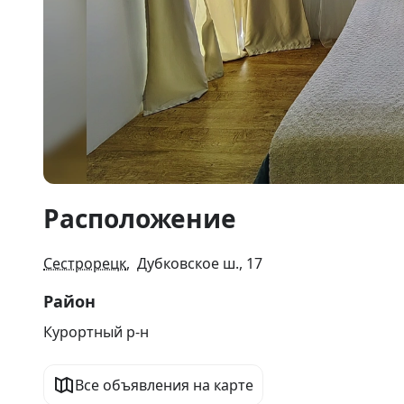
Item
Расположение
1
of
37
Сестрорецк
, Дубковское ш., 17
Район
Курортный р-н
Все объявления на карте