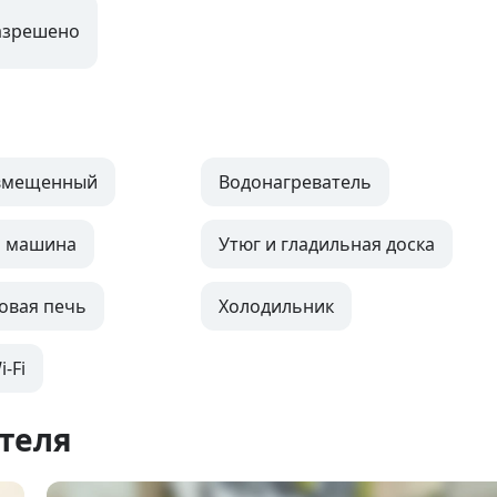
азрешено
овмещенный
Водонагреватель
я машина
Утюг и гладильная доска
овая печь
Холодильник
-Fi
теля