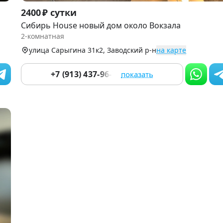
Item
2400 ₽ сутки
1
Сибирь House новый дом около Вокзала
of
2-комнатная
9
улица Сарыгина 31к2, Заводский р-н
на карте
+7 (913) 437-96-78
показать