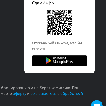
СдамИнфо
Отcканируй QR-код, чтобы
скачать
н-бронированию и не берёт комиссию. При
нимаете
оферту
и
соглашаетесь
с
обработкой