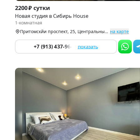
Item
2200 ₽ сутки
1
Новая студия в Сибирь House
of
1-комнатная
9
Притомскйи проспект, 25, Центральный р-н
на карте
+7 (913) 437-96-78
показать