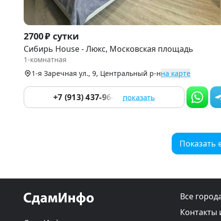
Item
2700 ₽ сутки
1
Сибирь House - Люкс, Московская площадь
of
1-комнатная
9
1-я Заречная ул., 9, Центральный р-н
на карте
+7 (913) 437-96-78
показать
Показать 
Все город
Контакты 