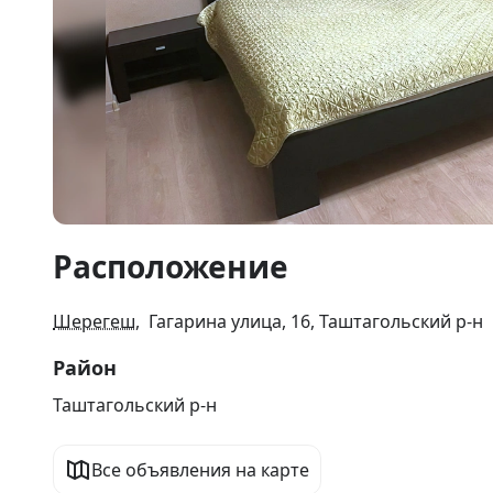
Item
Расположение
1
of
4
Шерегеш
, Гагарина улица, 16, Таштагольский р-н
Район
Таштагольский р-н
Все объявления на карте