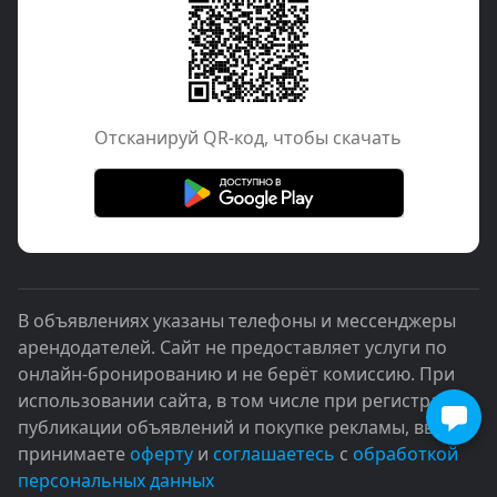
Отcканируй QR-код, чтобы скачать
В объявлениях указаны телефоны и мессенджеры
арендодателей. Сайт не предоставляет услуги по
онлайн-бронированию и не берёт комиссию. При
использовании сайта, в том числе при регистрации,
публикации объявлений и покупке рекламы, вы
принимаете
оферту
и
соглашаетесь
с
обработкой
персональных данных