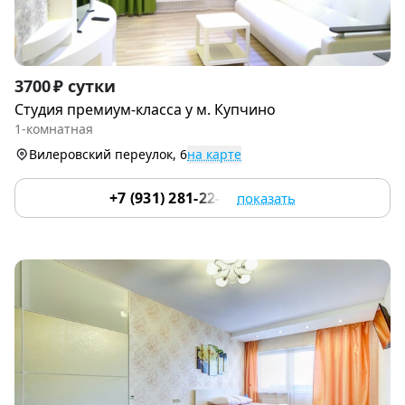
Item
3700 ₽ сутки
1
Студия премиум-класса у м. Купчино
of
1-комнатная
9
Вилеровский переулок, 6
на карте
+7 (931) 281-22-78
показать