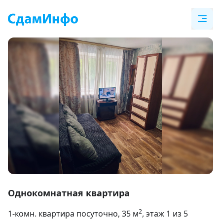
Item
1
Однокомнатная квартира
of
2
1-комн. квартира посуточно
, 35
м
, этаж 1 из 5
7