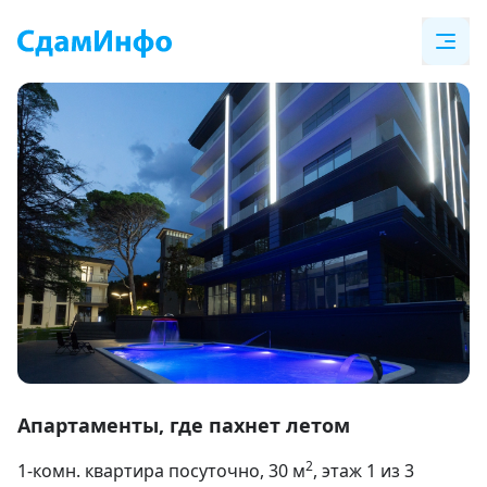
Item
1
Апартаменты, где пахнет летом
of
2
1-комн. квартира посуточно
, 30
м
, этаж 1 из 3
40