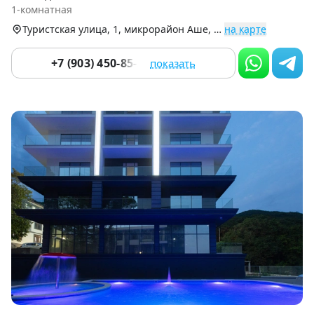
of
1-комнатная
9
Туристская улица, 1, микрорайон Аше, Лазаревский р-н
на карте
+7 (903) 450-85-55
показать
Item