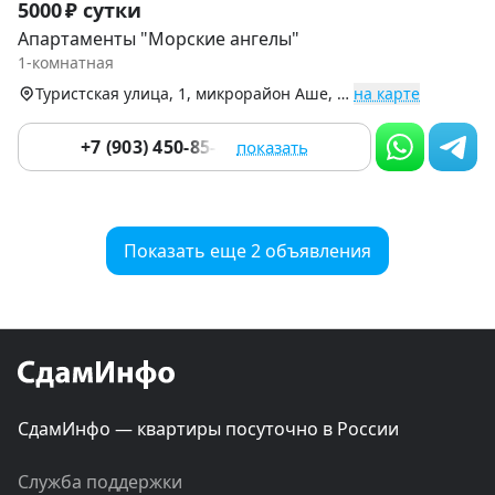
5000 ₽ сутки
1
Апартаменты "Морские ангелы"
of
1-комнатная
9
Туристская улица, 1, микрорайон Аше, Лазаревский р-н
на карте
+7 (903) 450-85-55
показать
Показать еще 2 объявления
СдамИнфо — квартиры посуточно в России
Служба поддержки