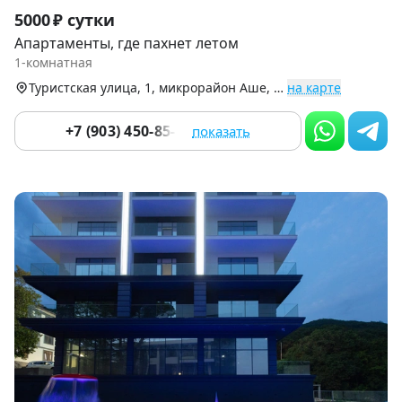
Item
5000 ₽ сутки
1
Апартаменты, где пахнет летом
of
1-комнатная
9
Туристская улица, 1, микрорайон Аше, Лазаревский р-н
на карте
+7 (903) 450-85-55
показать