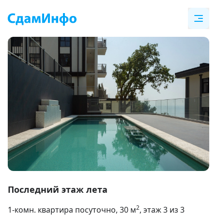
Item
1
Последний этаж лета
of
2
1-комн. квартира посуточно
, 30
м
, этаж 3 из 3
40