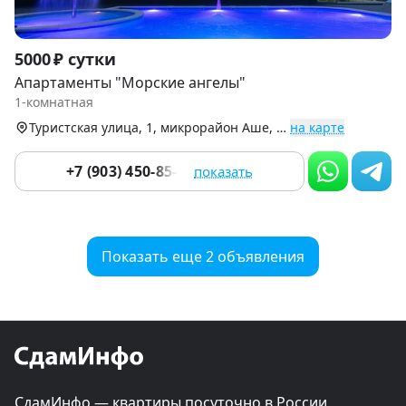
Item
5000 ₽ сутки
1
Апартаменты "Морские ангелы"
of
1-комнатная
9
Туристская улица, 1, микрорайон Аше, Лазаревский р-н
на карте
+7 (903) 450-85-55
показать
Показать еще 2 объявления
СдамИнфо — квартиры посуточно в России