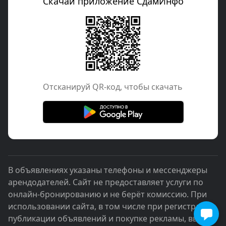
Скачай приложение СдамИнфо
Отcканируй QR-код, чтобы скачать
В объявлениях указаны телефоны и мессенджеры
арендодателей. Сайт не предоставляет услуги по
онлайн-бронированию и не берёт комиссию. При
использовании сайта, в том числе при регистрации,
публикации объявлений и покупке рекламы, вы