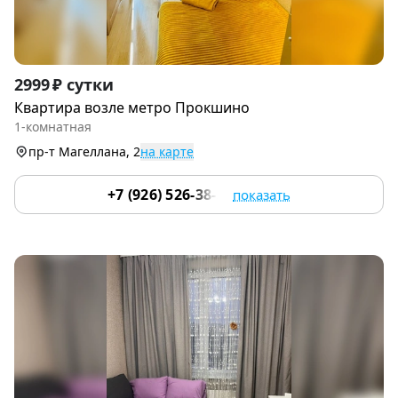
Item
2999 ₽ сутки
1
Квартира возле метро Прокшино
of
1-комнатная
9
пр-т Магеллана, 2
на карте
+7 (926) 526-38-32
показать