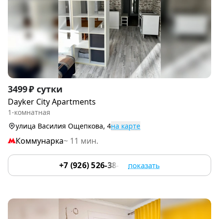
Item
3499 ₽ сутки
1
Dayker City Apartments
of
1-комнатная
6
улица Василия Ощепкова, 4
на карте
Коммунарка
~ 11 мин.
+7 (926) 526-38-32
показать