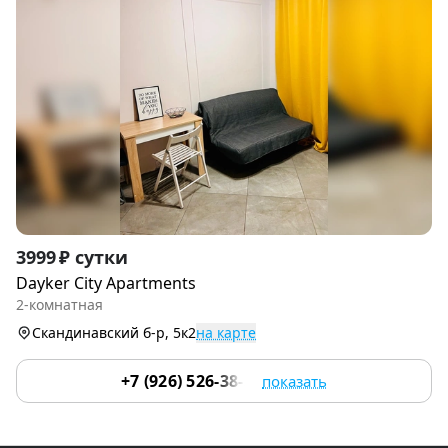
Item
3999 ₽ сутки
1
Dayker City Apartments
of
2-комнатная
9
Скандинавский б-р, 5к2
на карте
+7 (926) 526-38-32
показать