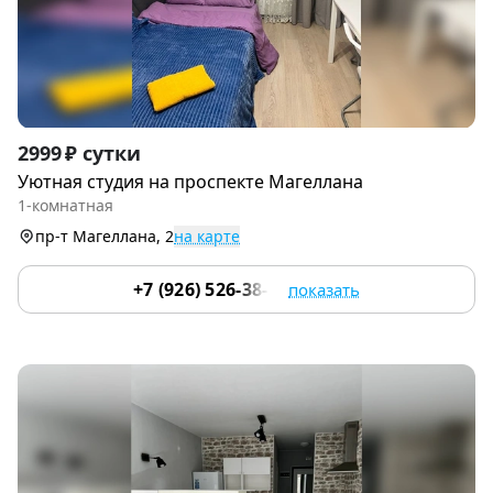
Item
2999 ₽ сутки
1
Уютная студия на проспекте Магеллана
of
1-комнатная
9
пр-т Магеллана, 2
на карте
+7 (926) 526-38-32
показать