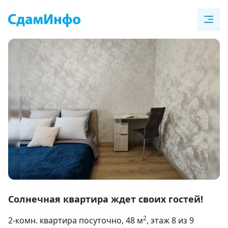
Item
1
Солнечная квартира ждет своих гостей!
of
2
2-комн. квартира посуточно
, 48
м
, этаж 8 из 9
14