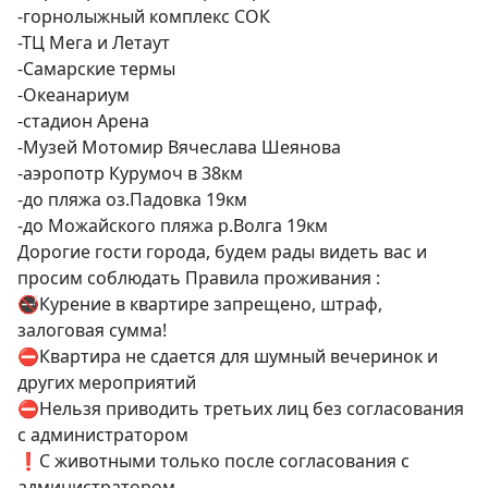
-горнолыжный комплекс СОК

-ТЦ Мега и Летаут

-Самарские термы

-Океанариум

-стадион Арена

-Музей Мотомир Вячеслава Шеянова

-аэропотр Курумоч в 38км

-до пляжа оз.Падовка 19км

-до Можайского пляжа р.Волга 19км 

Дорогие гости города, будем рады видеть вас и 
просим соблюдать Правила проживания :

🚭Курение в квартире запрещено, штраф, 
залоговая сумма! 

⛔Квартира не сдается для шумный вечеринок и 
других мероприятий

⛔Нельзя приводить третьих лиц без согласования 
с администратором

❗С животными только после согласования с 
администратором. 
