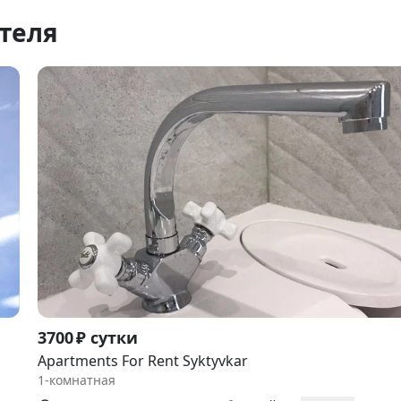
теля
Item
3700 ₽ сутки
1
Apartments For Rent Syktyvkar
of
1-комнатная
9