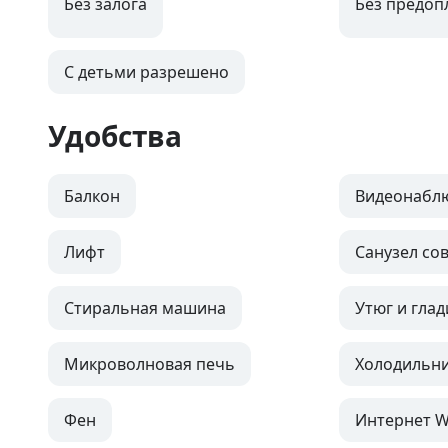
Без залога
Без предоп
С детьми разрешено
Удобства
Балкон
Видеонабл
Лифт
Санузел с
Стиральная машина
Утюг и глад
Микроволновая печь
Холодильн
Фен
Интернет Wi