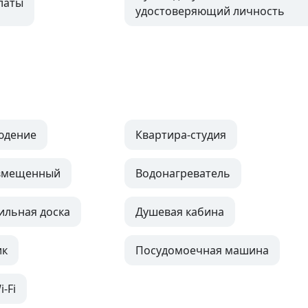
латы
удостоверяющий личность
юдение
Квартира-студия
овмещенный
Водонагреватель
ильная доска
Душевая кабина
ик
Посудомоечная машина
-Fi