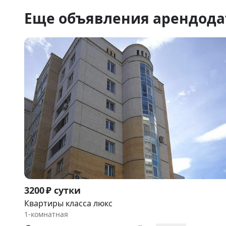
Еще объявления арендода
Item
3200 ₽ сутки
1
Квартиры класса люкс
of
1-комнатная
9