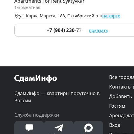
Apartments For Rent Syktyvkar
of
1-комнатная
9
ул. Карла Маркса, 183, Октябрьский р-н
на карте
+7 (904) 230-77-66
показать
Все город
Контакты 
СдамИнфо — квартиры посуточно в
Добавить
России
Гостям
Служба поддержки
Арендода
Вход