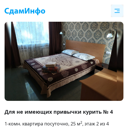
Item
1
Для не имеющих привычки курить № 4
of
2
1-комн. квартира посуточно
, 25
м
, этаж 2 из 4
6