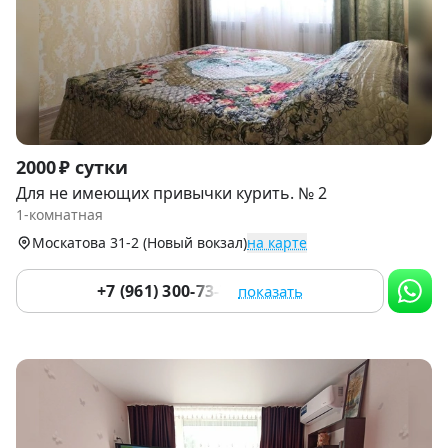
Item
2000 ₽ сутки
1
Для не имеющих привычки курить. № 2
of
1-комнатная
6
Москатова 31-2 (Новый вокзал)
на карте
+7 (961) 300-73-73
показать