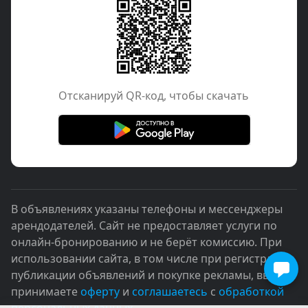
Отcканируй QR-код, чтобы скачать
В объявлениях указаны телефоны и мессенджеры
арендодателей. Сайт не предоставляет услуги по
онлайн-бронированию и не берёт комиссию. При
использовании сайта, в том числе при регистрации,
публикации объявлений и покупке рекламы, вы
принимаете
оферту
и
соглашаетесь
с
обработкой