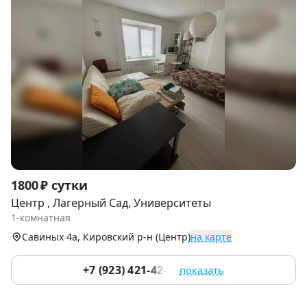
Item
1800 ₽ сутки
1
Центр , Лагерный Сад, Университеты
of
1-комнатная
9
Савиных 4а, Кировский р-н (Центр)
на карте
+7 (923) 421-42-28
показать