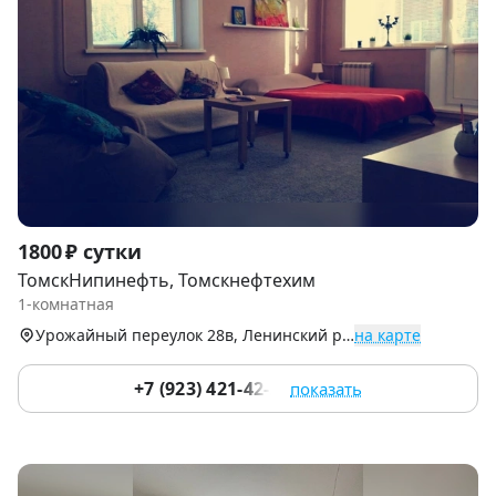
Item
1800 ₽ сутки
1
ТомскНипинефть, Томскнефтехим
of
1-комнатная
7
Урожайный переулок 28в, Ленинский р-н (Каштак)
на карте
+7 (923) 421-42-28
показать