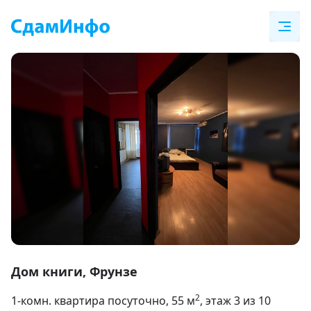
Item
1
Дом книги, Фрунзе
of
2
1-комн. квартира посуточно
, 55
м
, этаж 3 из 10
10