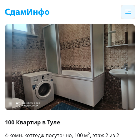
Item
1
100 Квартир в Туле
of
2
4-комн. коттедж посуточно
, 100
м
, этаж 2 из 2
11