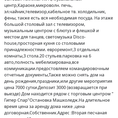
центр,Караоке,микроволн. печь, 
эл.чайник,телевизор,кабельное тв. холодильник, 
фены, также есть вся необходимая посуда. На этаже 
большой столовый зал с телевизором, 
музыкальным центром с блютуз и флешкой и 
местом для танцев, светомузыка Disco-
hоuse,просторная кухня со столовыми 
принадлежностями. евроремонт,3 отдельных 
комнаты,3 стола.20 стульев.парковка на 6 
авто,полность мебелизирована,все 
коммуникации.предостовляем командировочным 
отчетные документы,Также можно снять дом на 
день рождения,праздники,или другие мероприятия 
цена 7000 сутки.Депозит 3000 (возвращается при 
выезде) Дом находится рядом с торговым центром " 
Гипер Спар"Остановка Машколедж.На длительное 
время цена за аренду дома ниже ,цена 
договорная.Собственник.Адрес :Вторая песчаная 