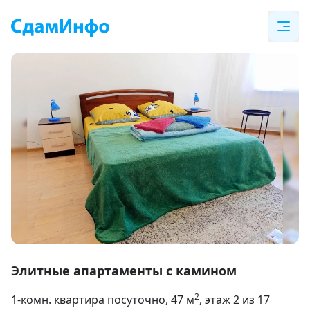
Item
1
Элитные апартаменты с камином
of
2
1-комн. квартира посуточно
, 47
м
, этаж 2 из 17
27