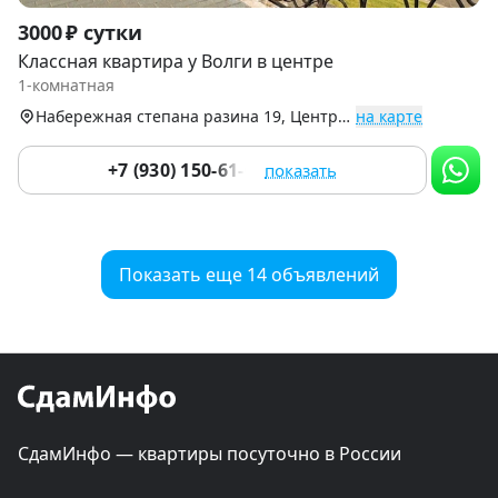
Item
3000 ₽ сутки
1
Классная квартира у Волги в центре
of
1-комнатная
9
Набережная степана разина 19, Центральный р-н
на карте
+7 (930) 150-61-01
показать
Показать еще 14 объявлений
СдамИнфо — квартиры посуточно в России